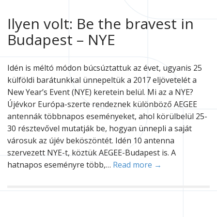
Ilyen volt: Be the bravest in
Budapest – NYE
Idén is méltó módon búcsúztattuk az évet, ugyanis 25
külföldi barátunkkal ünnepeltük a 2017 eljövetelét a
New Year’s Event (NYE) keretein belül. Mi az a NYE?
Újévkor Európa-szerte rendeznek különböző AEGEE
antennák többnapos eseményeket, ahol körülbelül 25-
30 résztevővel mutatják be, hogyan ünnepli a saját
városuk az újév beköszöntét. Idén 10 antenna
szervezett NYE-t, köztük AEGEE-Budapest is. A
hatnapos eseményre több,…
Read more →