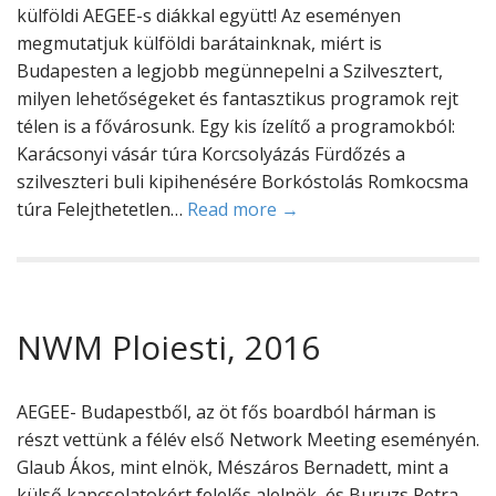
külföldi AEGEE-s diákkal együtt! Az eseményen
megmutatjuk külföldi barátainknak, miért is
Budapesten a legjobb megünnepelni a Szilvesztert,
milyen lehetőségeket és fantasztikus programok rejt
télen is a fővárosunk. Egy kis ízelítő a programokból:
Karácsonyi vásár túra Korcsolyázás Fürdőzés a
szilveszteri buli kipihenésére Borkóstolás Romkocsma
túra Felejthetetlen…
Read more →
NWM Ploiesti, 2016
AEGEE- Budapestből, az öt fős boardból hárman is
részt vettünk a félév első Network Meeting eseményén.
Glaub Ákos, mint elnök, Mészáros Bernadett, mint a
külső kapcsolatokért felelős alelnök, és Buruzs Petra,