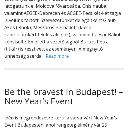
látogattunk el Moldova fővárosába, Chisinauba,
valamint AEGEE-Debrecen és AEGEE-Pécs két-két tagja
is velünk tartott. Szervezetünket delegáltként Glaub
Ákos (elnök), Mészáros Bernadett (külső
kapcsolatokért felelős alelnök), valamint Caesar Bálint
képviselte. Emellett a vezetőségből Buruzs Petra
(titkár) is részt vett az eseményen. A megnyitó
ünnepség szerda…
Read more →
Be the bravest in Budapest! –
New Year’s Event
Idén is megrendezésre kerül a várva-várt New Year’s
Event Budapesten, ahol rengeteg élmény vár 25