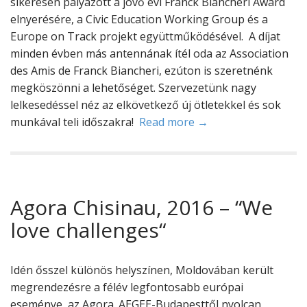
sikeresen pályázott a jövő évi Franck Biancheri Award
elnyerésére, a Civic Education Working Group és a
Europe on Track projekt együttműködésével. A díjat
minden évben más antennának ítél oda az Association
des Amis de Franck Biancheri, ezúton is szeretnénk
megköszönni a lehetőséget. Szervezetünk nagy
lelkesedéssel néz az elkövetkező új ötletekkel és sok
munkával teli időszakra!
Read more →
Agora Chisinau, 2016 – “We
love challenges“
Idén ősszel különös helyszínen, Moldovában került
megrendezésre a félév legfontosabb európai
eseménye, az Agora. AEGEE-Budapesttől nyolcan