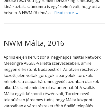
elnöke részt vett így remek networking lehetőségek
kínálkoztak, számomra is egyértelmű volt, hogy ott a
helyem. A NWM fő témája…
Read more →
NWM Málta, 2016
Április elején került sor a négynapos máltai Network
Meetingre AEGEE-Valletta szervezésében, amire
négyen érkeztünk Budapestről. Az ötven résztvevő
között jelen voltak görögök, spanyolok, törökök,
németek, a csapat háromnegyedét azonban olaszok
alkották szinte minden olasz antennából. A szállás
Málta egyik központi részén volt, Tarxien nevű
településen (érdemes tudni, hogy Málta központi
városában a városrészeket több önálló település