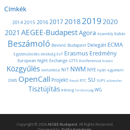
g
Címkék
a
2019
2018
2020
2017
t
2016
2015
2014
AEGEE-Budapest
2021
Agora
i
Assembly
Balkán
Beszámoló
o
ECMA
Delegált
Bevonó
Budapest
Erasmus
Eredmény
n
Együttműködés
elnökség
EoT
European Night
Exchange
GTTS
Konferencia
Krakkó
Közgyűlés
NWM
NYE
NIT
nyári egyetem
nemzetközi
OpenCall
SU
Projekt
OMS
RTC
SUPS
Result
szilveszter
Tisztújítás
WG
tréning
Törökország
Copyright © 2026
AEGEE-Budapest
. All Rights Reserved.
Designed by
Zsófia Komáromi
.