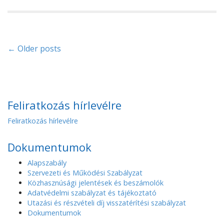
P
← Older posts
o
s
Feliratkozás hírlevélre
t
Feliratkozás hírlevélre
s
n
Dokumentumok
a
Alapszabály
Szervezeti és Működési Szabályzat
v
Közhasznúsági jelentések és beszámolók
Adatvédelmi szabályzat és tájékoztató
i
Utazási és részvételi díj visszatérítési szabályzat
Dokumentumok