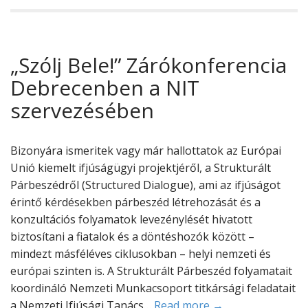
„Szólj Bele!” Zárókonferencia
Debrecenben a NIT
szervezésében
Bizonyára ismeritek vagy már hallottatok az Európai
Unió kiemelt ifjúságügyi projektjéről, a Strukturált
Párbeszédről (Structured Dialogue), ami az ifjúságot
érintő kérdésekben párbeszéd létrehozását és a
konzultációs folyamatok levezénylését hivatott
biztosítani a fiatalok és a döntéshozók között –
mindezt másféléves ciklusokban – helyi nemzeti és
európai szinten is. A Strukturált Párbeszéd folyamatait
koordináló Nemzeti Munkacsoport titkársági feladatait
a Nemzeti Ifjúsági Tanács…
Read more →