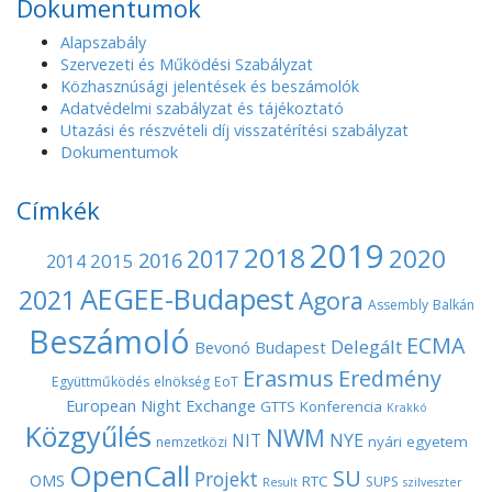
Dokumentumok
Alapszabály
Szervezeti és Működési Szabályzat
Közhasznúsági jelentések és beszámolók
Adatvédelmi szabályzat és tájékoztató
Utazási és részvételi díj visszatérítési szabályzat
Dokumentumok
Címkék
2019
2018
2020
2017
2016
2015
2014
AEGEE-Budapest
2021
Agora
Assembly
Balkán
Beszámoló
ECMA
Delegált
Bevonó
Budapest
Erasmus
Eredmény
Együttműködés
elnökség
EoT
European Night
Exchange
GTTS
Konferencia
Krakkó
Közgyűlés
NWM
NYE
NIT
nyári egyetem
nemzetközi
OpenCall
SU
Projekt
OMS
RTC
SUPS
Result
szilveszter