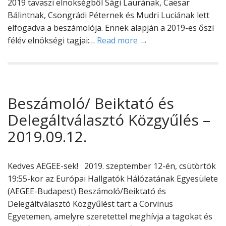
2019 tavaszi elnökségből Sági Laurának, Caesar
Bálintnak, Csongrádi Péternek és Mudri Luciának lett
elfogadva a beszámolója. Ennek alapján a 2019-es őszi
félév elnökségi tagjai:…
Read more →
Beszámoló/ Beiktató és
Delegáltválasztó Közgyűlés –
2019.09.12.
Kedves AEGEE-sek! 2019. szeptember 12-én, csütörtök
19:55-kor az Európai Hallgatók Hálózatának Egyesülete
(AEGEE-Budapest) Beszámoló/Beiktató és
Delegáltválasztó Közgyűlést tart a Corvinus
Egyetemen, amelyre szeretettel meghívja a tagokat és