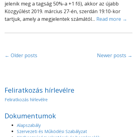
jelenik meg a tagság 50%-a +1 fő), akkor az újabb
Közgyűlést 2019. március 27-én, szerdán 19:10-kor
tartjuk, amely a megjelentek számától…
Read more →
P
← Older posts
Newer posts →
o
s
Feliratkozás hírlevélre
t
Feliratkozás hírlevélre
s
n
Dokumentumok
a
Alapszabály
Szervezeti és Működési Szabályzat