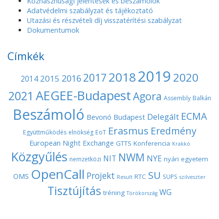
v
Közhasznúsági jelentések és beszámolók
Adatvédelmi szabályzat és tájékoztató
i
Utazási és részvételi díj visszatérítési szabályzat
Dokumentumok
g
Címkék
a
2019
2018
2020
2017
t
2016
2015
2014
AEGEE-Budapest
2021
Agora
i
Assembly
Balkán
Beszámoló
o
ECMA
Delegált
Bevonó
Budapest
Erasmus
Eredmény
n
Együttműködés
elnökség
EoT
European Night
Exchange
GTTS
Konferencia
Krakkó
Közgyűlés
NWM
NYE
NIT
nyári egyetem
nemzetközi
OpenCall
SU
Projekt
OMS
RTC
SUPS
Result
szilveszter
Tisztújítás
WG
tréning
Törökország