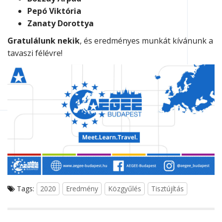
Pepó
Viktória
Zanaty Dorottya
Gratulálunk nekik
, és eredményes munkát kívánunk a
tavaszi félévre!
Tags:
2020
Eredmény
Közgyűlés
Tisztújítás