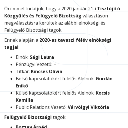
Örömmel tudatjuk, hogy a 2020 január 21-i
Tisztújító
Közgyűlés és Felügyelő Bizottság
választáson
megválasztásra kerültek az alábbi elnökségi és
Felügyelő Bizottsági tagok.
Ennek alapján a
2020-as tavaszi félév elnökségi
tagjai
:
Elnök:
Sági Laura
Pénzügyi Vezető:
–
Titkár:
Kincses Olívia
Belső kapcsolatokért felelős Alelnök:
Gurdán
Enikő
Külső kapcsolatokért felelős Alelnök:
Kocsis
Kamilla
Public Relations Vezető:
Várvölgyi Viktória
Felügyelő
Bizottsági
tagok:
Bozzay Árpád