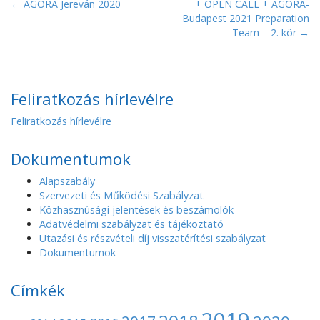
P
← AGORA Jereván 2020
+ OPEN CALL + AGORA-
Budapest 2021 Preparation
o
Team – 2. kör →
s
t
n
a
Feliratkozás hírlevélre
v
Feliratkozás hírlevélre
i
g
Dokumentumok
a
Alapszabály
t
Szervezeti és Működési Szabályzat
i
Közhasznúsági jelentések és beszámolók
o
Adatvédelmi szabályzat és tájékoztató
Utazási és részvételi díj visszatérítési szabályzat
n
Dokumentumok
Címkék
2019