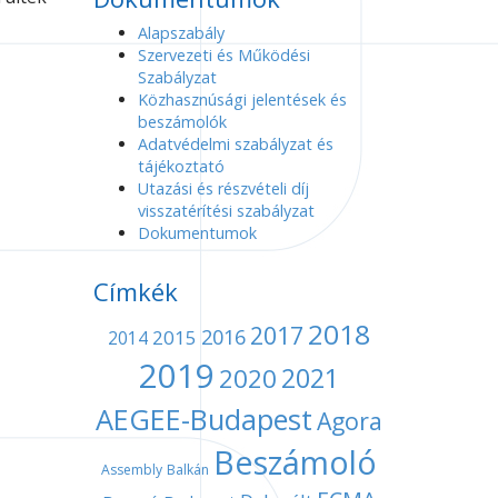
Alapszabály
Szervezeti és Működési
Szabályzat
Közhasznúsági jelentések és
beszámolók
Adatvédelmi szabályzat és
tájékoztató
Utazási és részvételi díj
visszatérítési szabályzat
Dokumentumok
Címkék
2018
2017
2016
2015
2014
2019
2021
2020
AEGEE-Budapest
Agora
Beszámoló
Assembly
Balkán