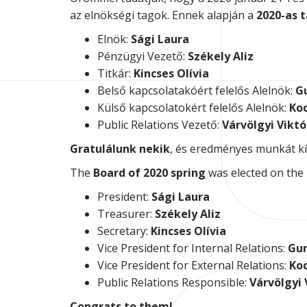
az elnökségi tagok. Ennek alapján a
2020-as t
Elnök:
Sági Laura
Pénzügyi Vezető:
Székely Aliz
Titkár:
Kincses Olívia
Belső kapcsolatakóért felelős Alelnök:
G
Külső kapcsolatokért felelős Alelnök:
Koc
Public Relations Vezető:
Várvölgyi Viktó
Gratulálunk nekik
, és eredményes munkát kív
The
Board of 2020 spring
was elected on the 
President:
Sági Laura
Treasurer:
Székely Aliz
Secretary:
Kincses Olívia
Vice President for Internal Relations:
Gur
Vice President for External Relations:
Koc
Public Relations Responsible:
Várvölgyi 
Congrats to them!