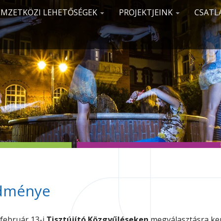
MZETKÖZI LEHETŐSÉGEK
PROJEKTJEINK
CSATL
edménye
 február 13-i
Tisztújító Közgyűléseken
megválasztásra ke