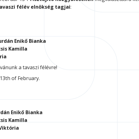
avaszi félév elnökség tagjai
:
urdán Enikő Bianka
sis Kamilla
ria
ánunk a tavaszi félévre!
13th of February.
dán Enikő Bianka
sis Kamilla
Viktória