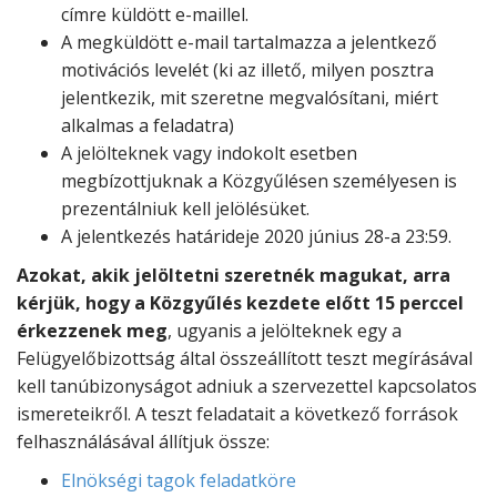
címre küldött e-maillel.
A megküldött e-mail tartalmazza a jelentkező
motivációs levelét (ki az illető, milyen posztra
jelentkezik, mit szeretne megvalósítani, miért
alkalmas a feladatra)
A jelölteknek vagy indokolt esetben
megbízottjuknak a Közgyűlésen személyesen is
prezentálniuk kell jelölésüket.
A jelentkezés határideje 2020 június 28-a 23:59.
Azokat, akik jelöltetni szeretnék magukat, arra
kérjük, hogy a Közgyűlés kezdete előtt 15 perccel
érkezzenek meg
, ugyanis a jelölteknek egy a
Felügyelőbizottság által összeállított teszt megírásával
kell tanúbizonyságot adniuk a szervezettel kapcsolatos
ismereteikről. A teszt feladatait a következő források
felhasználásával állítjuk össze:
Elnökségi tagok feladatköre