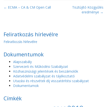
P
← ECMA – CA & CM Open Call
Tisztújító Közgyűlés
eredménye →
o
s
t
n
Feliratkozás hírlevélre
a
Feliratkozás hírlevélre
v
i
Dokumentumok
g
Alapszabály
a
Szervezeti és Működési Szabályzat
t
Közhasznúsági jelentések és beszámolók
i
Adatvédelmi szabályzat és tájékoztató
o
Utazási és részvételi díj visszatérítési szabályzat
Dokumentumok
n
Címkék