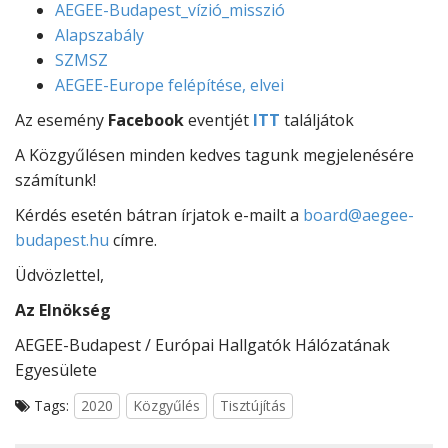
AEGEE-Budapest_vízió_misszió
Alapszabály
SZMSZ
AEGEE-Europe felépítése, elvei
Az esemény
Facebook
eventjét
ITT
találjátok
A Közgyűlésen minden kedves tagunk megjelenésére
számítunk!
Kérdés esetén bátran írjatok e-mailt a
board@aegee-
budapest.hu
címre.
Üdvözlettel,
Az Elnökség
AEGEE-Budapest / Európai Hallgatók Hálózatának
Egyesülete
Tags:
2020
Közgyűlés
Tisztújítás