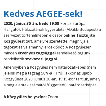
Kedves AEGEE-sek!
2020. június 30-án, kedd 19:00
-kor az Európai
Hallgatók Hálózatának Egyesülete (AEGEE-Budapest) a
szervezet történelmében először
online Tisztújító
Közgyűlés
t tart, amelyre szeretettel meghívja a
tagokat és valamennyi érdeklődőt. A Közgyűlésen
minden
érvényes tagsággal
rendelkező tagunk
rendelkezik
szavazati joggal
.
Amennyiben a Közgyűlés nem határozatképes (nem
jelenik meg a tagság 50%-a +1 fő), akkor az újabb
Közgyűlést 2020. június 30-án, 19:15-kor tartjuk, amely
a megjelentek számától függetlenül határozatképes.
A Közgyűlés helyszíne:
Zoom