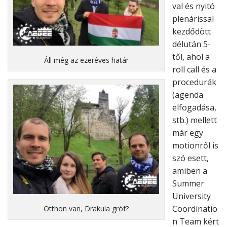
val és nyitó
plenárissal
kezdődött
délután 5-
től, ahol a
Áll még az ezeréves határ
roll call és a
procedurák
(agenda
elfogadása,
stb.) mellett
már egy
motionről is
szó esett,
amiben a
Summer
University
Coordinatio
Otthon van, Drakula gróf?
n Team kért