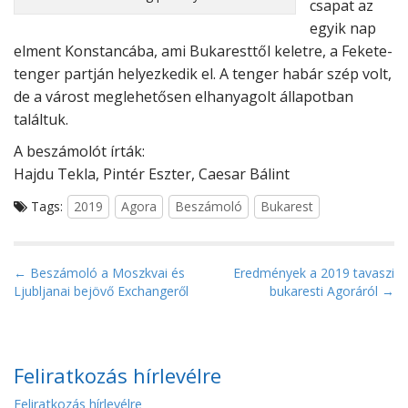
csapat az
egyik nap
elment Konstancába, ami Bukaresttől keletre, a Fekete-
tenger partján helyezkedik el. A tenger habár szép volt,
de a várost meglehetősen elhanyagolt állapotban
találtuk.
A beszámolót írták:
Hajdu Tekla, Pintér Eszter, Caesar Bálint
Tags:
2019
Agora
Beszámoló
Bukarest
P
← Beszámoló a Moszkvai és
Eredmények a 2019 tavaszi
Ljubljanai bejövő Exchangeről
bukaresti Agoráról →
o
s
t
n
Feliratkozás hírlevélre
a
Feliratkozás hírlevélre