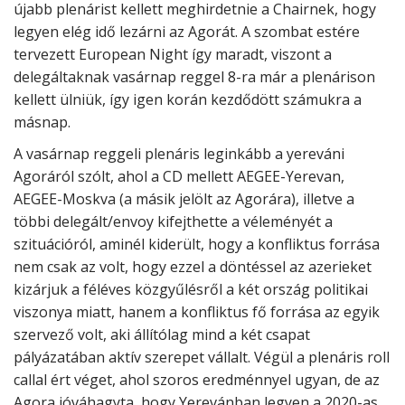
újabb plenárist kellett meghirdetnie a Chairnek, hogy
legyen elég idő lezárni az Agorát. A szombat estére
tervezett European Night így maradt, viszont a
delegáltaknak vasárnap reggel 8-ra már a plenárison
kellett ülniük, így igen korán kezdődött számukra a
másnap.
A vasárnap reggeli plenáris leginkább a yereváni
Agoráról szólt, ahol a CD mellett AEGEE-Yerevan,
AEGEE-Moskva (a másik jelölt az Agorára), illetve a
többi delegált/envoy kifejthette a véleményét a
szituációról, aminél kiderült, hogy a konfliktus forrása
nem csak az volt, hogy ezzel a döntéssel az azerieket
kizárjuk a féléves közgyűlésről a két ország politikai
viszonya miatt, hanem a konfliktus fő forrása az egyik
szervező volt, aki állítólag mind a két csapat
pályázatában aktív szerepet vállalt. Végül a plenáris roll
callal ért véget, ahol szoros eredménnyel ugyan, de az
Agora jóváhagyta, hogy Yerevánban legyen a 2020-as