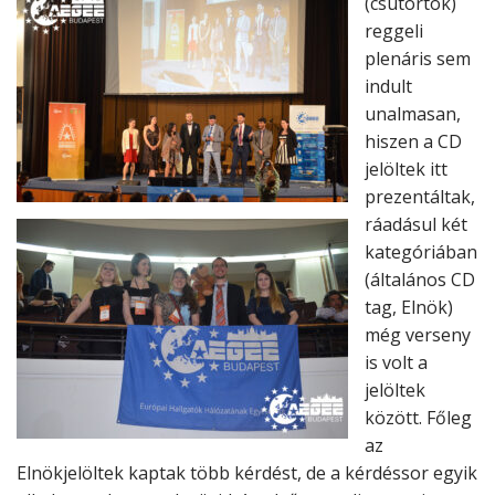
(csütörtök)
reggeli
plenáris sem
indult
unalmasan,
hiszen a CD
jelöltek itt
prezentáltak,
ráadásul két
kategóriában
(általános CD
tag, Elnök)
még verseny
is volt a
jelöltek
között. Főleg
az
Elnökjelöltek kaptak több kérdést, de a kérdéssor egyik