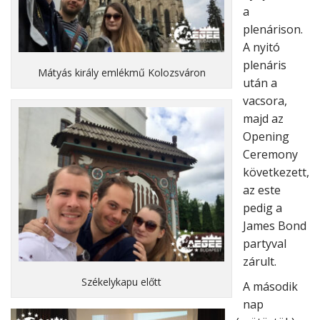
a
plenárison.
A nyitó
plenáris
Mátyás király emlékmű Kolozsváron
után a
vacsora,
majd az
Opening
Ceremony
következett,
az este
pedig a
James Bond
partyval
zárult.
Székelykapu előtt
A második
nap