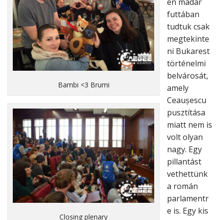
en madár
futtában
tudtuk csak
megtekinte
ni Bukarest
történelmi
belvárosát,
Bambi <3 Brumi
amely
Ceaușescu
pusztítása
miatt nem is
volt olyan
nagy. Egy
pillantást
vethettünk
a román
parlamentr
e is. Egy kis
Closing plenary