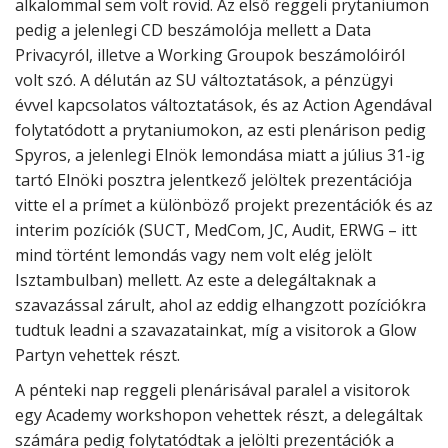
alkalommal sem volt rövid. Az első reggeli prytaniumon
pedig a jelenlegi CD beszámolója mellett a Data
Privacyról, illetve a Working Groupok beszámolóiról
volt szó. A délután az SU változtatások, a pénzügyi
évvel kapcsolatos változtatások, és az Action Agendával
folytatódott a prytaniumokon, az esti plenárison pedig
Spyros, a jelenlegi Elnök lemondása miatt a július 31-ig
tartó Elnöki posztra jelentkező jelöltek prezentációja
vitte el a prímet a különböző projekt prezentációk és az
interim pozíciók (SUCT, MedCom, JC, Audit, ERWG – itt
mind történt lemondás vagy nem volt elég jelölt
Isztambulban) mellett. Az este a delegáltaknak a
szavazással zárult, ahol az eddig elhangzott pozíciókra
tudtuk leadni a szavazatainkat, míg a visitorok a Glow
Partyn vehettek részt.
A pénteki nap reggeli plenárisával paralel a visitorok
egy Academy workshopon vehettek részt, a delegáltak
számára pedig folytatódtak a jelölti prezentációk a