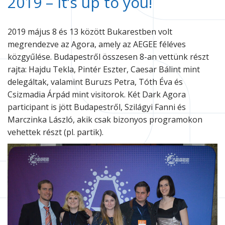
2019 – It’s up to you!
2019 május 8 és 13 között Bukarestben volt
megrendezve az Agora, amely az AEGEE féléves
közgyűlése. Budapestről összesen 8-an vettünk részt
rajta: Hajdu Tekla, Pintér Eszter, Caesar Bálint mint
delegáltak, valamint Buruzs Petra, Tóth Éva és
Csizmadia Árpád mint visitorok. Két Dark Agora
participant is jött Budapestről, Szilágyi Fanni és
Marczinka László, akik csak bizonyos programokon
vehettek részt (pl. partik).