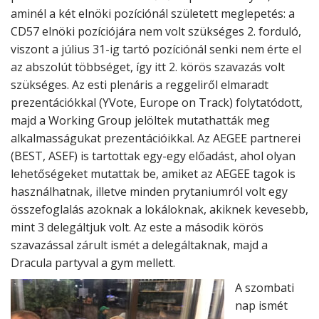
aminél a két elnöki pozíciónál született meglepetés: a
CD57 elnöki pozíciójára nem volt szükséges 2. forduló,
viszont a július 31-ig tartó pozíciónál senki nem érte el
az abszolút többséget, így itt 2. körös szavazás volt
szükséges. Az esti plenáris a reggeliről elmaradt
prezentációkkal (YVote, Europe on Track) folytatódott,
majd a Working Group jelöltek mutathatták meg
alkalmasságukat prezentációikkal. Az AEGEE partnerei
(BEST, ASEF) is tartottak egy-egy előadást, ahol olyan
lehetőségeket mutattak be, amiket az AEGEE tagok is
használhatnak, illetve minden prytaniumról volt egy
összefoglalás azoknak a lokáloknak, akiknek kevesebb,
mint 3 delegáltjuk volt. Az este a második körös
szavazással zárult ismét a delegáltaknak, majd a
Dracula partyval a gym mellett.
A szombati
nap ismét