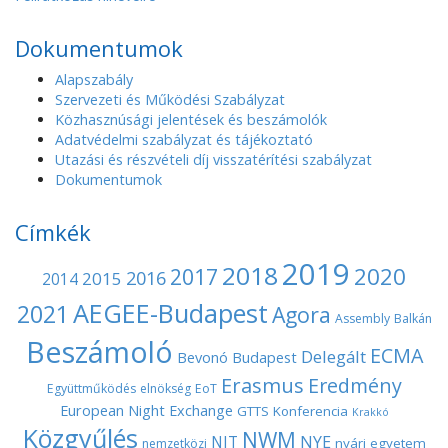
v
i
Dokumentumok
g
Alapszabály
a
Szervezeti és Működési Szabályzat
t
Közhasznúsági jelentések és beszámolók
i
Adatvédelmi szabályzat és tájékoztató
o
Utazási és részvételi díj visszatérítési szabályzat
Dokumentumok
n
Címkék
2019
2018
2020
2017
2016
2015
2014
AEGEE-Budapest
2021
Agora
Assembly
Balkán
Beszámoló
ECMA
Delegált
Bevonó
Budapest
Erasmus
Eredmény
Együttműködés
elnökség
EoT
European Night
Exchange
GTTS
Konferencia
Krakkó
Közgyűlés
NWM
NYE
NIT
nyári egyetem
nemzetközi