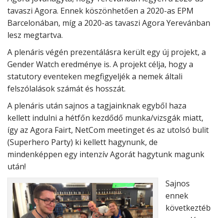
tavaszi Agora. Ennek köszönhetően a 2020-as EPM
Barcelonában, míg a 2020-as tavaszi Agora Yerevánban
lesz megtartva.
A plenáris végén prezentálásra került egy új projekt, a
Gender Watch eredménye is. A projekt célja, hogy a
statutory eventeken megfigyeljék a nemek általi
felszólalások számát és hosszát.
A plenáris után sajnos a tagjainknak egyből haza
kellett indulni a hétfőn kezdődő munka/vizsgák miatt,
így az Agora Fairt, NetCom meetinget és az utolsó bulit
(Superhero Party) ki kellett hagynunk, de
mindenképpen egy intenzív Agorát hagytunk magunk
után!
Sajnos
ennek
következtéb