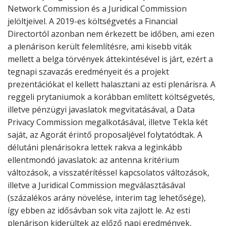
Network Commission és a Juridical Commission
jelöltjeivel. A 2019-es költségvetés a Financial
Directortól azonban nem érkezett be időben, ami ezen
a plenárison került felemlítésre, ami kisebb viták
mellett a belga törvények áttekintésével is járt, ezért a
tegnapi szavazás eredményeit és a projekt
prezentációkat el kellett halasztani az esti plenárisra. A
reggeli prytaniumok a korábban említett költségvetés,
illetve pénzügyi javaslatok megvitatásával, a Data
Privacy Commission megalkotásával, illetve Tekla két
saját, az Agorát érintő proposaljével folytatódtak. A
délutáni plenárisokra lettek rakva a leginkább
ellentmondó javaslatok: az antenna kritérium
változások, a visszatérítéssel kapcsolatos változások,
illetve a Juridical Commission megválasztásával
(százalékos arány növelése, interim tag lehetősége),
így ebben az idősávban sok vita zajlott le. Az esti
plenárison kiderültek az előző napi eredmények,