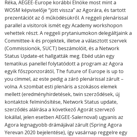
Réka, AEGEE-Europe korábbi Elnöke most mint a
WOSM képviselője “jött vissza” az Agorára, és tartott
prezentációt az ő működésükről. A reggeli plenárissal
parallel a visitorok ismét egy Academy workshopon
vehettek részt. A reggeli prytaniumokon delegáltjaink a
Committee-k és projektek, illetve a választott szervek
(Commissionök, SUCT) beszámolóit, és a Network
Status Update-et hallgatták meg. Ebéd után egy
tematikus panellel folytatódott a program az Agora
egyik főszponzorától, The future of Europe is up to
you címmel, az este pedig a záró plenárissal zárult –
volna. A szombat esti plenáris a szokásos elemek
mellett (eredményhirdetések, twin szerződések, új
kontaktok felminősítése, Network Status update,
szerződés aláírása a következő Agorát szervező
lokállal, jelen esetben AEGEE-Salernoval) ugyanis az
Agora legnagyobb drámájával zárult (Spring Agora
Yerevan 2020 bejelentése), így vasárnap reggelre egy