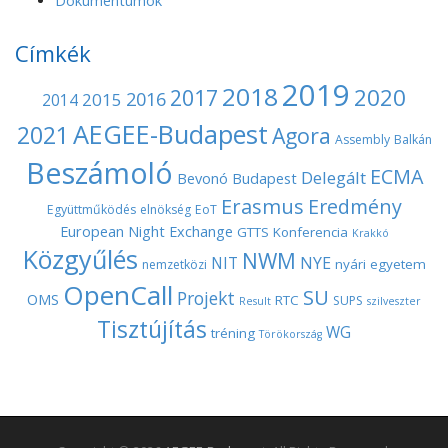
Dokumentumok
g
Címkék
a
2019
2018
2020
2017
t
2016
2015
2014
AEGEE-Budapest
2021
Agora
i
Assembly
Balkán
Beszámoló
o
ECMA
Delegált
Bevonó
Budapest
Erasmus
Eredmény
n
Együttműködés
elnökség
EoT
European Night
Exchange
GTTS
Konferencia
Krakkó
Közgyűlés
NWM
NYE
NIT
nyári egyetem
nemzetközi
OpenCall
SU
Projekt
OMS
RTC
SUPS
Result
szilveszter
Tisztújítás
WG
tréning
Törökország