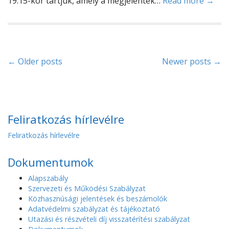
19:15-kor tartjuk, amely a megjelentek…
Read more →
P
← Older posts
Newer posts →
o
s
Feliratkozás hírlevélre
t
Feliratkozás hírlevélre
s
n
Dokumentumok
a
Alapszabály
Szervezeti és Működési Szabályzat
v
Közhasznúsági jelentések és beszámolók
Adatvédelmi szabályzat és tájékoztató
i
Utazási és részvételi díj visszatérítési szabályzat