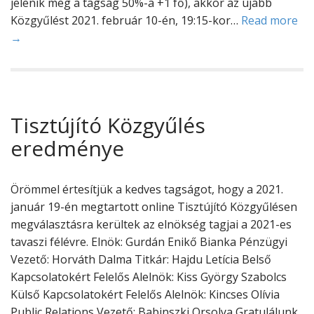
jelenik meg a tagság 50%-a +1 fő), akkor az újabb
Közgyűlést 2021. február 10-én, 19:15-kor…
Read more
→
Tisztújító Közgyűlés
eredménye
Örömmel értesítjük a kedves tagságot, hogy a 2021.
január 19-én megtartott online Tisztújító Közgyűlésen
megválasztásra kerültek az elnökség tagjai a 2021-es
tavaszi félévre. Elnök: Gurdán Enikő Bianka Pénzügyi
Vezető: Horváth Dalma Titkár: Hajdu Letícia Belső
Kapcsolatokért Felelős Alelnök: Kiss György Szabolcs
Külső Kapcsolatokért Felelős Alelnök: Kincses Olívia
Public Relations Vezető: Babinszki Orsolya Gratulálunk