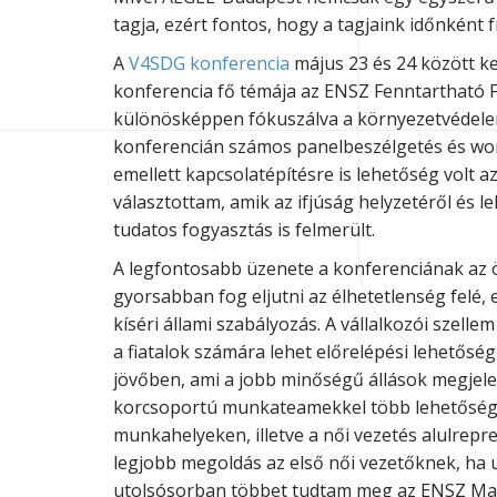
tagja, ezért fontos, hogy a tagjaink időnként
A
V4SDG konferencia
május 23 és 24 között k
konferencia fő témája az ENSZ Fenntartható Fe
különösképpen fókuszálva a környezetvédelem
konferencián számos panelbeszélgetés és wor
emellett kapcsolatépítésre is lehetőség volt 
választottam, amik az ifjúság helyzetéről és 
tudatos fogyasztás is felmerült.
A legfontosabb üzenete a konferenciának az ös
gyorsabban fog eljutni az élhetetlenség felé, 
kíséri állami szabályozás. A vállalkozói szellem
a fiatalok számára lehet előrelépési lehetőség,
jövőben, ami a jobb minőségű állások megjele
korcsoportú munkateamekkel több lehetőséget
munkahelyeken, illetve a női vezetés alulrepr
legjobb megoldás az első női vezetőknek, ha u
utolsósorban többet tudtam meg az ENSZ Major