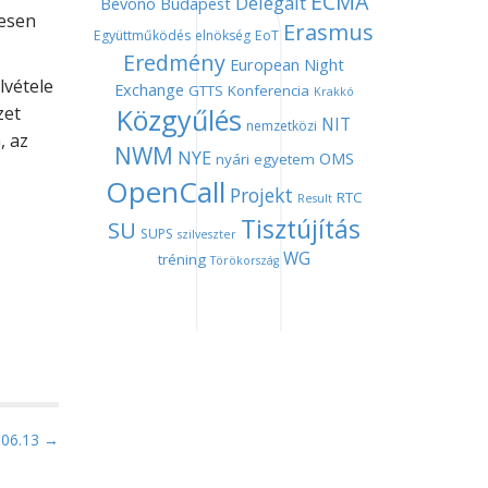
ECMA
Delegált
Bevonó
Budapest
gesen
Erasmus
Együttműködés
elnökség
EoT
Eredmény
European Night
lvétele
Exchange
GTTS
Konferencia
Krakkó
zet
Közgyűlés
NIT
nemzetközi
, az
NWM
NYE
OMS
nyári egyetem
OpenCall
Projekt
RTC
Result
Tisztújítás
SU
SUPS
szilveszter
WG
tréning
Törökország
.06.13 →