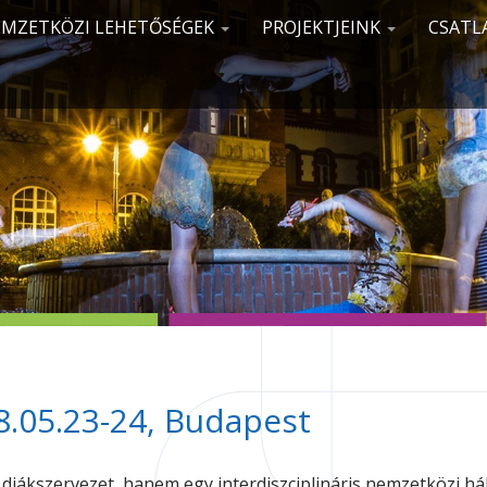
MZETKÖZI LEHETŐSÉGEK
PROJEKTJEINK
CSATL
8.05.23-24, Budapest
iákszervezet, hanem egy interdiszciplináris nemzetközi há