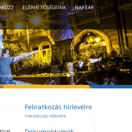
AKOZZ
ELÉRHETŐSÉGEINK
NAPTÁR
Feliratkozás hírlevélre
Feliratkozás hírlevélre
Dokumentumok
lózat