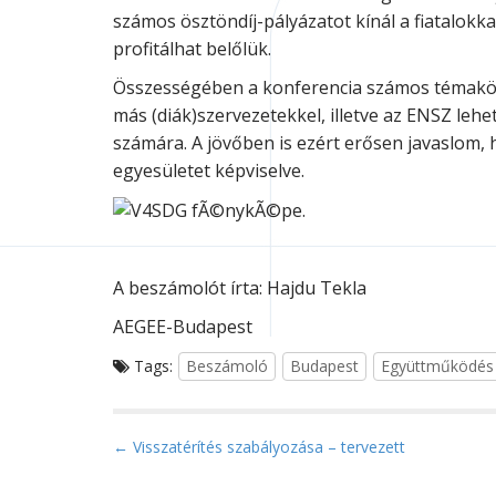
számos ösztöndíj-pályázatot kínál a fiatalokk
profitálhat belőlük.
Összességében a konferencia számos témakört f
más (diák)szervezetekkel, illetve az ENSZ leh
számára. A jövőben is ezért erősen javaslom,
egyesületet képviselve.
A beszámolót írta: Hajdu Tekla
AEGEE-Budapest
Tags:
Beszámoló
Budapest
Együttműködés
P
← Visszatérítés szabályozása – tervezett
o