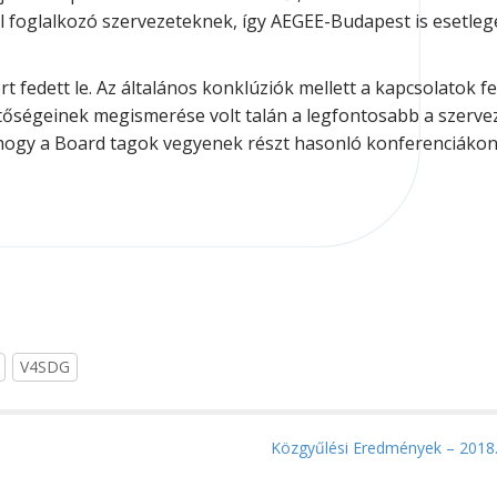
al foglalkozó szervezeteknek, így AEGEE-Budapest is esetle
edett le. Az általános konklúziók mellett a kapcsolatok fe
etőségeinek megismerése volt talán a legfontosabb a szerve
 hogy a Board tagok vegyenek részt hasonló konferenciákon
V4SDG
Közgyűlési Eredmények – 2018