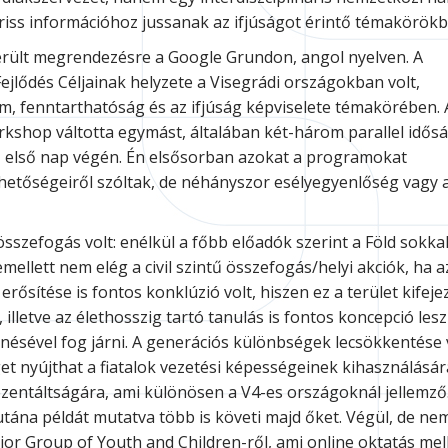
 friss információhoz jussanak az ifjúságot érintő témakörök
erült megrendezésre a Google Grundon, angol nyelven. A
jlődés Céljainak helyzete a Visegrádi országokban volt,
, fenntarthatóság és az ifjúság képviselete témakörében. 
kshop váltotta egymást, általában két-három parallel idős
az első nap végén. Én elsősorban azokat a programokat
lehetőségeiről szóltak, de néhányszor esélyegyenlőség vagy 
szefogás volt: enélkül a főbb előadók szerint a Föld sokka
emellett nem elég a civil szintű összefogás/helyi akciók, ha 
 erősítése is fontos konklúzió volt, hiszen ez a terület kifej
 illetve az élethosszig tartó tanulás is fontos koncepció lesz
nésével fog járni. A generációs különbségek lecsökkentése
 nyújthat a fiatalok vezetési képességeinek kihasználásár
ezentáltságára, ami különösen a V4-es országoknál jellemző.
tána példát mutatva több is követi majd őket. Végül, de ne
 Group of Youth and Children-ről, ami online oktatás mell