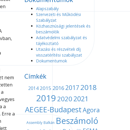
ben
Alapszabály
Szervezeti és Működési
Szabályzat
Közhasznúsági jelentések és
A
beszámolók
Adatvédelmi szabályzat és
ávban,
tájékoztató
Utazási és részvételi díj
a
visszatérítési szabályzat
Dokumentumok
l
Címkék
azt nem
ezetten
2018
2017
2016
2015
2014
 a
2019
2021
2020
 vegyes
a a
AEGEE-Budapest
Agora
 Erre a
Beszámoló
m
Assembly
Balkán
ett