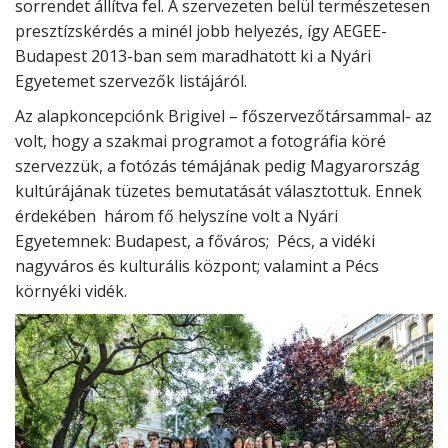
sorrendet állítva fel. A szervezeten belül természetesen
presztízskérdés a minél jobb helyezés, így AEGEE-
Budapest 2013-ban sem maradhatott ki a Nyári
Egyetemet szervezők listájáról.
Az alapkoncepciónk Brigivel – főszervezőtársammal- az
volt, hogy a szakmai programot a fotográfia köré
szervezzük, a fotózás témájának pedig Magyarország
kultúrájának tüzetes bemutatását választottuk. Ennek
érdekében három fő helyszíne volt a Nyári
Egyetemnek: Budapest, a főváros; Pécs, a vidéki
nagyváros és kulturális központ; valamint a Pécs
környéki vidék.