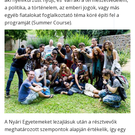
aki nyelvkurzust nyújt, és van aki a természetvédelem,
a politika, a történelem, az emberi jogok, vagy más
egyéb fiatalokat foglalkoztató téma köré építi fel a
programját (Summer Course).
A Nyári Egyetemeket lezajlásuk után a résztvevők
meghatározott szempontok alapján értékelik, így egy