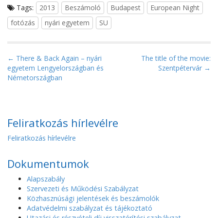
Tags:
2013
Beszámoló
Budapest
European Night
fotózás
nyári egyetem
SU
P
← There & Back Again – nyári
The title of the movie:
egyetem Lengyelországban és
Szentpétervár →
o
Németországban
s
t
n
a
Feliratkozás hírlevélre
v
Feliratkozás hírlevélre
i
g
Dokumentumok
a
Alapszabály
t
Szervezeti és Működési Szabályzat
i
Közhasznúsági jelentések és beszámolók
o
Adatvédelmi szabályzat és tájékoztató
Utazási és részvételi díj visszatérítési szabályzat