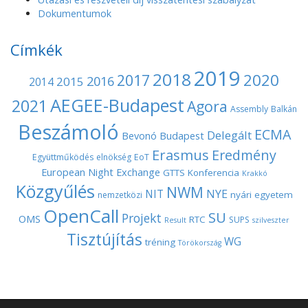
n
Dokumentumok
Címkék
2019
2018
2020
2017
2016
2015
2014
AEGEE-Budapest
2021
Agora
Assembly
Balkán
Beszámoló
ECMA
Delegált
Bevonó
Budapest
Erasmus
Eredmény
Együttműködés
elnökség
EoT
European Night
Exchange
GTTS
Konferencia
Krakkó
Közgyűlés
NWM
NYE
NIT
nyári egyetem
nemzetközi
OpenCall
SU
Projekt
OMS
RTC
SUPS
Result
szilveszter
Tisztújítás
WG
tréning
Törökország