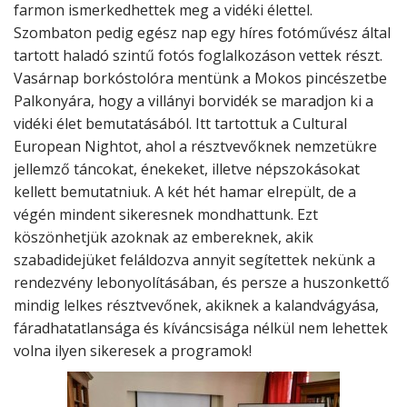
farmon ismerkedhettek meg a vidéki élettel.
Szombaton pedig egész nap egy híres fotóművész által
tartott haladó szintű fotós foglalkozáson vettek részt.
Vasárnap borkóstolóra mentünk a Mokos pincészetbe
Palkonyára, hogy a villányi borvidék se maradjon ki a
vidéki élet bemutatásából. Itt tartottuk a Cultural
European Nightot, ahol a résztvevőknek nemzetükre
jellemző táncokat, énekeket, illetve népszokásokat
kellett bemutatniuk. A két hét hamar elrepült, de a
végén mindent sikeresnek mondhattunk. Ezt
köszönhetjük azoknak az embereknek, akik
szabadidejüket feláldozva annyit segítettek nekünk a
rendezvény lebonyolításában, és persze a huszonkettő
mindig lelkes résztvevőnek, akiknek a kalandvágyása,
fáradhatatlansága és kíváncsisága nélkül nem lehettek
volna ilyen sikeresek a programok!