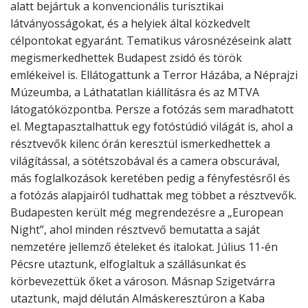
alatt bejártuk a konvencionális turisztikai
látványosságokat, és a helyiek által közkedvelt
célpontokat egyaránt. Tematikus városnézéseink alatt
megismerkedhettek Budapest zsidó és török
emlékeivel is. Ellátogattunk a Terror Házába, a Néprajzi
Múzeumba, a Láthatatlan kiállításra és az MTVA
látogatóközpontba. Persze a fotózás sem maradhatott
el. Megtapasztalhattuk egy fotóstúdió világát is, ahol a
résztvevők kilenc órán keresztül ismerkedhettek a
világítással, a sötétszobával és a camera obscurával,
más foglalkozások keretében pedig a fényfestésről és
a fotózás alapjairól tudhattak meg többet a résztvevők.
Budapesten került még megrendezésre a „European
Night”, ahol minden résztvevő bemutatta a saját
nemzetére jellemző ételeket és italokat. Július 11-én
Pécsre utaztunk, elfoglaltuk a szállásunkat és
körbevezettük őket a városon. Másnap Szigetvárra
utaztunk, majd délután Almáskeresztúron a Kaba