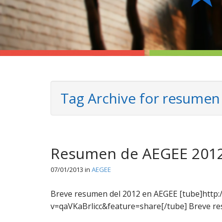
Tag Archive for resumen
Resumen de AEGEE 201
07/01/2013
in
AEGEE
Breve resumen del 2012 en AEGEE [tube]http
v=qaVKaBrlicc&feature=share[/tube] Breve r