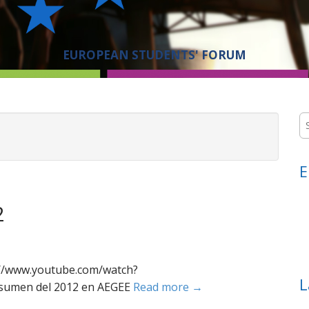
EUROPEAN STUDENTS' FORUM
S
e
a
r
E
c
h
f
2
o
r
:
://www.youtube.com/watch?
L
esumen del 2012 en AEGEE
Read more →