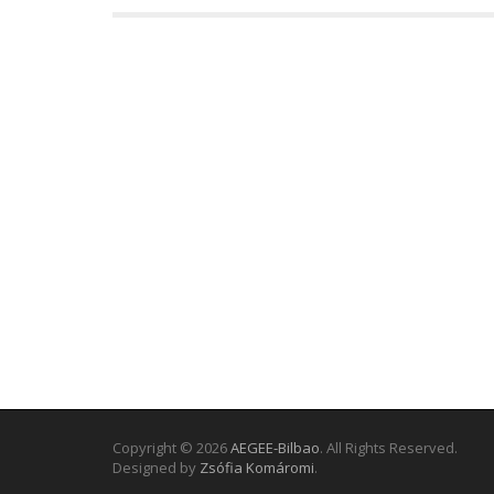
Copyright © 2026
AEGEE-Bilbao
. All Rights Reserved.
Designed by
Zsófia Komáromi
.