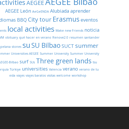
AEGEE Bilbao
activities
AEGEE
AEGEE León
Alubiada
aprender
AeGeENDA
Erasmus
City tour
idiomas
BBQ
eventos
local activities
noticia
ents
Make new Friends
WM
obituary
qué hacer en verano
Renove2.0
resumen
santander
su
SU Bilbao
summer
SUCT
opelana
stones
mmer Universities AEGEE
Summer University
Summer University
Three green lands
surf
AEGEE-Bilbao
SUs
tsu
universities
verano
urquía
Türkiye
Valencia
verano de tu
vida
viajes
viajes baratos
visitas
welcome
workshop