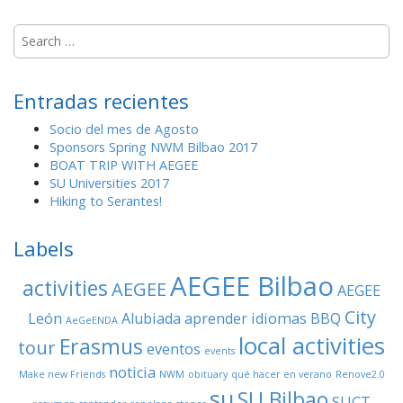
S
e
a
r
Entradas recientes
c
h
Socio del mes de Agosto
f
Sponsors Spring NWM Bilbao 2017
o
BOAT TRIP WITH AEGEE
r
SU Universities 2017
:
Hiking to Serantes!
Labels
AEGEE Bilbao
activities
AEGEE
AEGEE
City
León
Alubiada
aprender idiomas
BBQ
AeGeENDA
local activities
Erasmus
tour
eventos
events
noticia
Make new Friends
NWM
obituary
qué hacer en verano
Renove2.0
su
SU Bilbao
SUCT