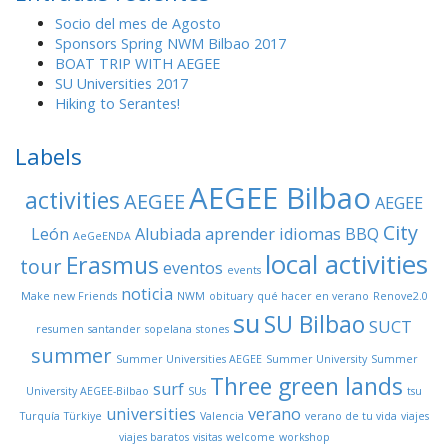
h
Socio del mes de Agosto
f
Sponsors Spring NWM Bilbao 2017
o
BOAT TRIP WITH AEGEE
r
SU Universities 2017
:
Hiking to Serantes!
Labels
AEGEE Bilbao
activities
AEGEE
AEGEE
City
León
Alubiada
aprender idiomas
BBQ
AeGeENDA
local activities
Erasmus
tour
eventos
events
noticia
Make new Friends
NWM
obituary
qué hacer en verano
Renove2.0
su
SU Bilbao
SUCT
resumen
santander
sopelana
stones
summer
Summer Universities AEGEE
Summer University
Summer
Three green lands
surf
University AEGEE-Bilbao
SUs
tsu
universities
verano
Turquía
Türkiye
Valencia
verano de tu vida
viajes
viajes baratos
visitas
welcome
workshop