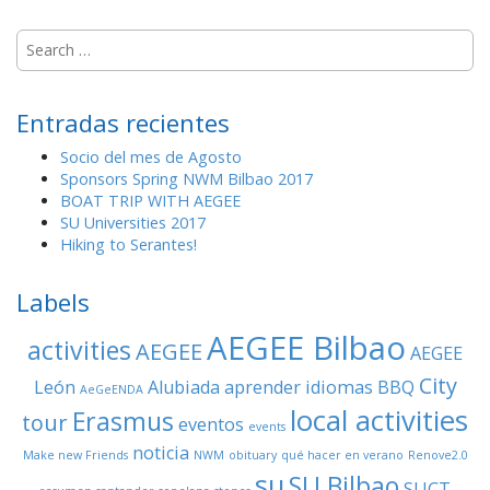
S
e
a
r
Entradas recientes
c
h
Socio del mes de Agosto
f
Sponsors Spring NWM Bilbao 2017
o
BOAT TRIP WITH AEGEE
r
SU Universities 2017
:
Hiking to Serantes!
Labels
AEGEE Bilbao
activities
AEGEE
AEGEE
City
León
Alubiada
aprender idiomas
BBQ
AeGeENDA
local activities
Erasmus
tour
eventos
events
noticia
Make new Friends
NWM
obituary
qué hacer en verano
Renove2.0
su
SU Bilbao
SUCT