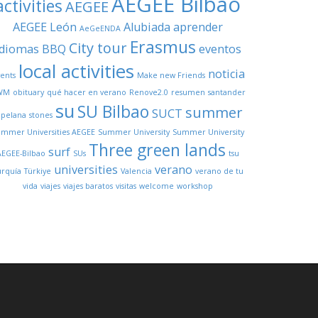
AEGEE Bilbao
activities
AEGEE
AEGEE León
Alubiada
aprender
AeGeENDA
Erasmus
City tour
idiomas
BBQ
eventos
local activities
noticia
ents
Make new Friends
WM
obituary
qué hacer en verano
Renove2.0
resumen
santander
su
SU Bilbao
summer
SUCT
opelana
stones
mmer Universities AEGEE
Summer University
Summer University
Three green lands
surf
AEGEE-Bilbao
SUs
tsu
universities
verano
urquía
Türkiye
Valencia
verano de tu
vida
viajes
viajes baratos
visitas
welcome
workshop