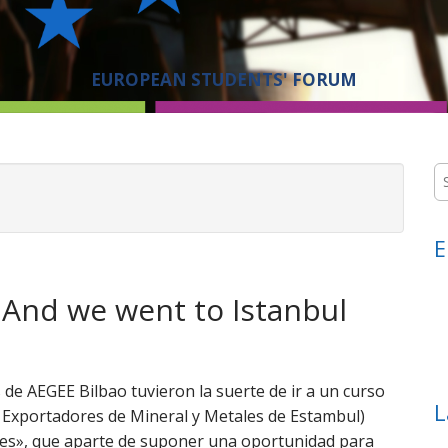
EUROPEAN STUDENTS' FORUM
S
e
a
r
E
c
h
f
lAnd we went to Istanbul
o
r
:
 de AEGEE Bilbao tuvieron la suerte de ir a un curso
L
 Exportadores de Mineral y Metales de Estambul)
les», que aparte de suponer una oportunidad para