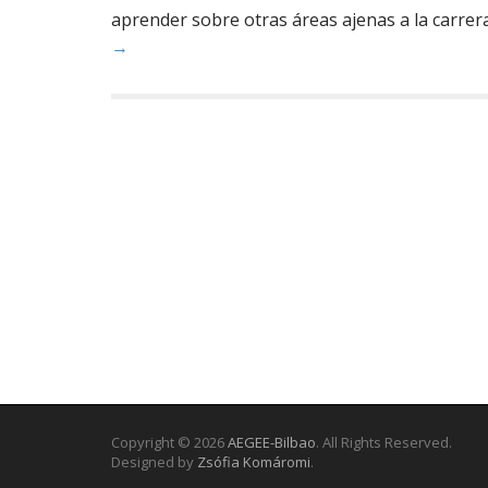
aprender sobre otras áreas ajenas a la carrer
→
Copyright © 2026
AEGEE-Bilbao
. All Rights Reserved.
Designed by
Zsófia Komáromi
.