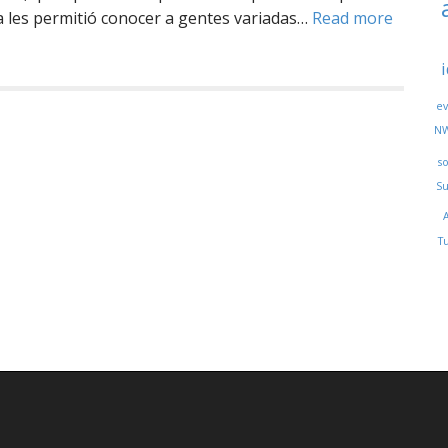
a les permitió conocer a gentes variadas…
Read more
ev
N
s
Su
T